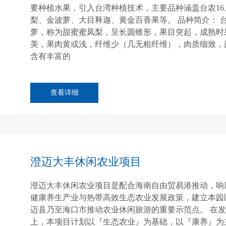
要种植水果，引入台湾种植技术，主要品种涵盖台农16
梨、金波萝、大目释迦、黄金百香果等。 品种简介： 台
萝，称为甜蜜蜜凤梨，呈长圆锥形，果目突起，成熟时
美，果肉黄或浅，纤维少（几无粗纤维），肉质细致，
含有丰富的
查看详细
澄迈大丰休闲农业项目
澄迈大丰休闲农业项目是配合海南自由贸易港推动，响
健康养生产业与热带高效生态农业发展政策，建立本园
迈县乃至海口市推动农业休闲旅游的重要示范点。 在
上，本项目计划以『生态农业』为基础，以『康养』为