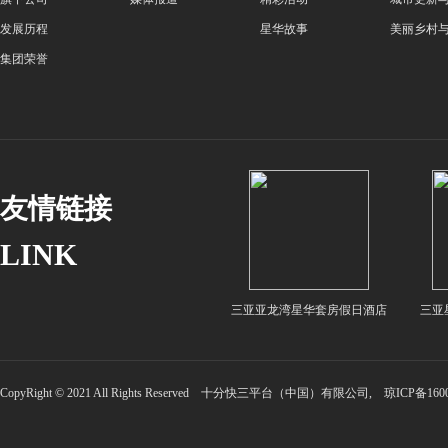
发展历程
星华故事
美丽乡村
集团荣誉
友情链接
LINK
三亚亚龙湾星华套房假日酒店
三亚
CopyRight © 2021 All Rights Reserved 十分快三平台（中国）有限公司,
琼ICP备1600