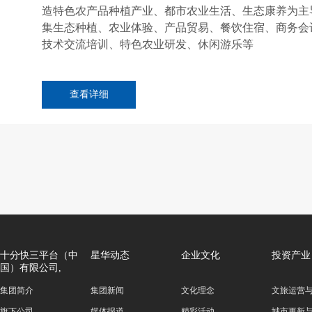
造特色农产品种植产业、都市农业生活、生态康养为主
集生态种植、农业体验、产品贸易、餐饮住宿、商务会
技术交流培训、特色农业研发、休闲游乐等
查看详细
十分快三平台（中
星华动态
企业文化
投资产业
国）有限公司,
集团简介
集团新闻
文化理念
文旅运营
旗下公司
媒体报道
精彩活动
城市更新