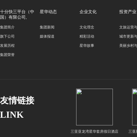
十分快三平台（中
星华动态
企业文化
投资产业
国）有限公司,
集团简介
集团新闻
文化理念
文旅运营
旗下公司
媒体报道
精彩活动
城市更新
发展历程
星华故事
美丽乡村
集团荣誉
友情链接
LINK
三亚亚龙湾星华套房假日酒店
三亚